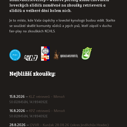
loveckých slídičů zaměřené na zkoušky retrieverů a
slídičů a veškeré dění kolem nich.
Je to místo, kde Vaše úspěchy v lovecké kynologii budou vidět. Staňte
se součástí skvělé komunity vůdců a jejich psů, kteří zápolí v duchu
fair-play na zkouškách KCHLS.
Nejbližší zkoušky:
15.8.2026
–
KLZ retrieverů - Mimoň
50.6128456N, 14.7894092E
16.8.2026
–
KPZ retrieverů - Mimoň
50.6128456N, 14.7894092E
28.8.2026
–
OVVR - Kunžak 28.08.26 (okres Jindřichův Hradec)