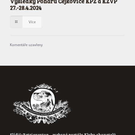
Výsledky Poháru Čejkovice KPZ a KZVP
27.-28.4.2024
Více
Komentáře uzavřeny
Slídič+Retriever.top – webové portály Klubu chovatelů