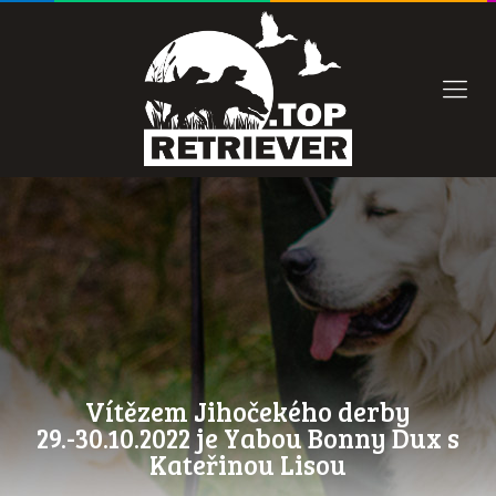
Vítězem Jihočekého derby
29.-30.10.2022 je Yabou Bonny Dux s
Kateřinou Lisou