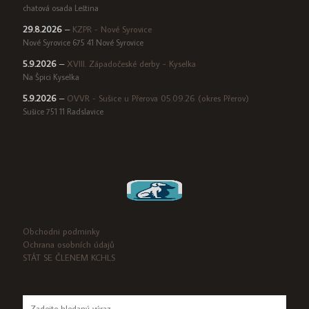
chatová osada Leština
29.8.2026
–
KZPR - Nové Syrovice
Nové Syrovice 675 41 Nové Syrovice
5.9.2026
–
XVIII. Západočeské derby - Kyselka
Na Špici Kyselka
5.9.2026
–
OVVR - Sušice u Přerova 05.09.26 (okres Přerov)
Sušice 751 11 Radslavice
Obchodni podminky
Ochrana osobních údajů
STÁT SE ČLENEM KCHLS