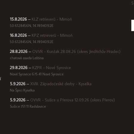
S
15.8.2026
–
KLZ retrieverů - Mimoň
50.6128456N, 14.7894092E
16.8.2026
–
KPZ retrieverů - Mimoň
50.6128456N, 14.7894092E
28.8.2026
–
OVVR - Kunžak 28.08.26 (okres Jindřichův Hradec)
chatová osada Leština
29.8.2026
–
KZPR - Nové Syrovice
Nové Syrovice 675 41 Nové Syrovice
í
5.9.2026
–
XVIII. Západočeské derby - Kyselka
Na Špici Kyselka
5.9.2026
–
OVVR - Sušice u Přerova 12.09.26 (okres Přerov)
Sušice 751 11 Radslavice