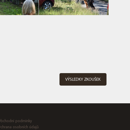
VÝSLEDKY ZKOUŠEK
bchodni podminky
chrana osobních údajů