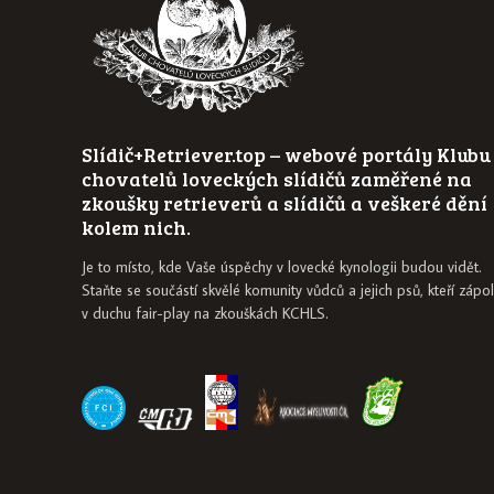
Slídič+Retriever.top – webové portály Klubu
chovatelů loveckých slídičů zaměřené na
zkoušky retrieverů a slídičů a veškeré dění
kolem nich.
Je to místo, kde Vaše úspěchy v lovecké kynologii budou vidět.
Staňte se součástí skvělé komunity vůdců a jejich psů, kteří zápol
v duchu fair-play na zkouškách KCHLS.