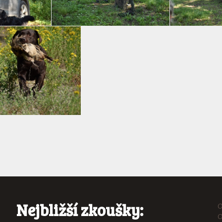
Nejbližší zkoušky:
O
O