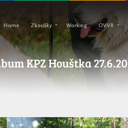
Home
Zkoušky
Working
OVVR
lbum KPZ Houštka 27.6.20