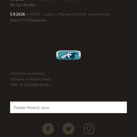
Na Špici Kyselka
5.9.2026
–
OVVR - Sušice u Přerova 05.09.26 (okres Přerov)
Sušice 751 11 Radslavice
Obchodni podminky
Ochrana osobních údajů
STÁT SE ČLENEM KCHLS