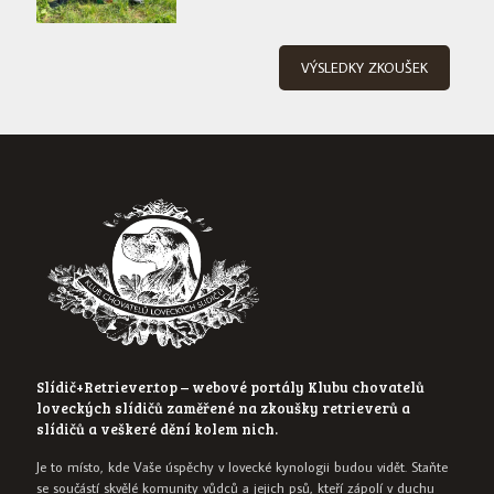
VÝSLEDKY ZKOUŠEK
Slídič+Retriever.top – webové portály Klubu chovatelů
loveckých slídičů zaměřené na zkoušky retrieverů a
slídičů a veškeré dění kolem nich.
Je to místo, kde Vaše úspěchy v lovecké kynologii budou vidět. Staňte
se součástí skvělé komunity vůdců a jejich psů, kteří zápolí v duchu