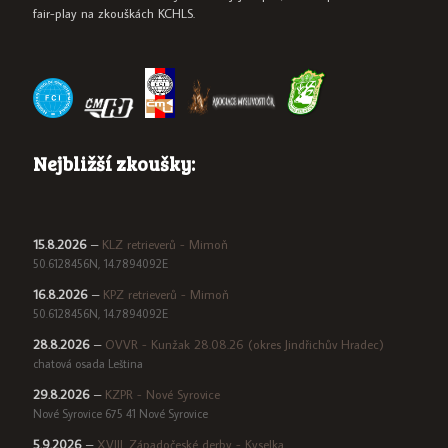
fair-play na zkouškách KCHLS.
Nejbližší zkoušky:
15.8.2026
–
KLZ retrieverů - Mimoň
50.6128456N, 14.7894092E
16.8.2026
–
KPZ retrieverů - Mimoň
50.6128456N, 14.7894092E
28.8.2026
–
OVVR - Kunžak 28.08.26 (okres Jindřichův Hradec)
chatová osada Leština
29.8.2026
–
KZPR - Nové Syrovice
Nové Syrovice 675 41 Nové Syrovice
5.9.2026
–
XVIII. Západočeské derby - Kyselka