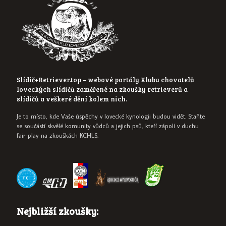
Slídič+Retriever.top – webové portály Klubu chovatelů
loveckých slídičů zaměřené na zkoušky retrieverů a
slídičů a veškeré dění kolem nich.
Je to místo, kde Vaše úspěchy v lovecké kynologii budou vidět. Staňte
se součástí skvělé komunity vůdců a jejich psů, kteří zápolí v duchu
fair-play na zkouškách KCHLS.
Nejbližší zkoušky: