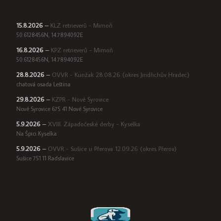
15.8.2026
–
KLZ retrieverů - Mimoň
50.6128456N, 14.7894092E
16.8.2026
–
KPZ retrieverů - Mimoň
50.6128456N, 14.7894092E
28.8.2026
–
OVVR - Kunžak 28.08.26 (okres Jindřichův Hradec)
chatová osada Leština
29.8.2026
–
KZPR - Nové Syrovice
Nové Syrovice 675 41 Nové Syrovice
5.9.2026
–
XVIII. Západočeské derby - Kyselka
Na Špici Kyselka
5.9.2026
–
OVVR - Sušice u Přerova 12.09.26 (okres Přerov)
Sušice 751 11 Radslavice