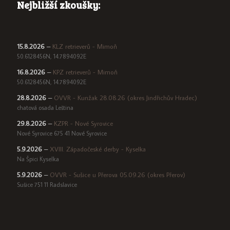
Nejbližší zkoušky:
15.8.2026
–
KLZ retrieverů - Mimoň
50.6128456N, 14.7894092E
16.8.2026
–
KPZ retrieverů - Mimoň
50.6128456N, 14.7894092E
28.8.2026
–
OVVR - Kunžak 28.08.26 (okres Jindřichův Hradec)
chatová osada Leština
29.8.2026
–
KZPR - Nové Syrovice
Nové Syrovice 675 41 Nové Syrovice
5.9.2026
–
XVIII. Západočeské derby - Kyselka
Na Špici Kyselka
5.9.2026
–
OVVR - Sušice u Přerova 05.09.26 (okres Přerov)
Sušice 751 11 Radslavice