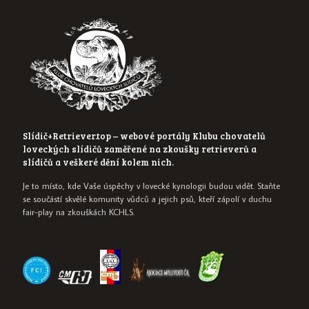
Slídič+Retriever.top – webové portály Klubu chovatelů
loveckých slídičů zaměřené na zkoušky retrieverů a
slídičů a veškeré dění kolem nich.
Je to místo, kde Vaše úspěchy v lovecké kynologii budou vidět. Staňte
se součástí skvělé komunity vůdců a jejich psů, kteří zápolí v duchu
fair-play na zkouškách KCHLS.