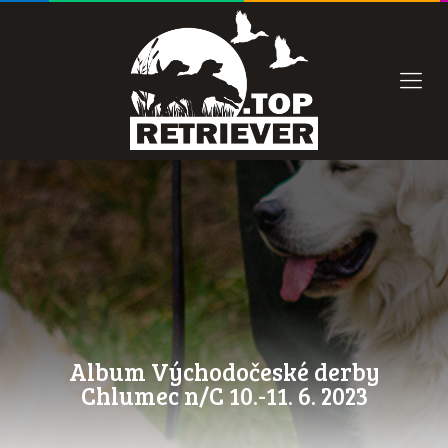
Album Východočeské derby
Chlumec n/C 10.-11. 6. 2023