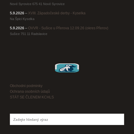
Nové Syrovice 675 41 Nové Syrovice
5.9.2026
–
XVIII. Západočeské derby - Kyselka
Na Špici Kyselka
5.9.2026
–
OVVR - Sušice u Přerova 12.09.26 (okres Přerov)
Sušice 751 11 Radslavice
Obchodni podminky
Ochrana osobních údajů
STÁT SE ČLENEM KCHLS