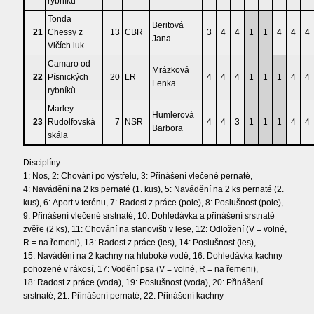
rybníků
Tonda
Beritová
21
Chessy z
13
CBR
3
4
4
1
1
4
4
4
Jana
Vlčích luk
Camaro od
Mrázková
22
Písnických
20
LR
4
4
4
1
1
1
4
4
Lenka
rybníků
Marley
Humlerová
23
Rudolfovská
7
NSR
4
4
3
1
1
1
4
4
Barbora
skála
Disciplíny:
1: Nos, 2: Chování po výstřelu, 3: Přinášení vlečené pernaté,
4: Navádění na 2 ks pernaté (1. kus), 5: Navádění na 2 ks pernaté (2.
kus), 6: Aport v terénu, 7: Radost z práce (pole), 8: Poslušnost (pole),
9: Přinášení vlečené srstnaté, 10: Dohledávka a přinášení srstnaté
zvěře (2 ks), 11: Chování na stanovišti v lese, 12: Odložení (V = volné,
R = na řemeni), 13: Radost z práce (les), 14: Poslušnost (les),
15: Navádění na 2 kachny na hluboké vodě, 16: Dohledávka kachny
pohozené v rákosí, 17: Vodění psa (V = volné, R = na řemeni),
18: Radost z práce (voda), 19: Poslušnost (voda), 20: Přinášení
srstnaté, 21: Přinášení pernaté, 22: Přinášení kachny