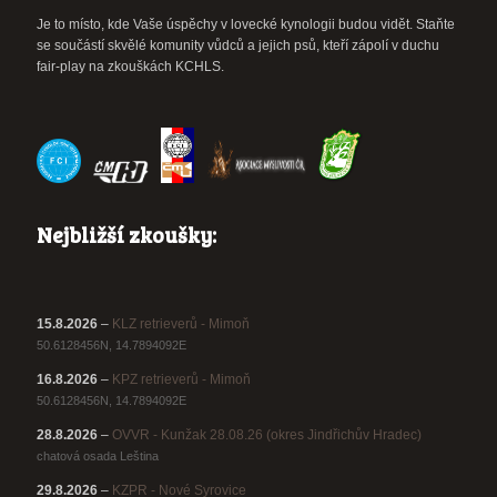
Je to místo, kde Vaše úspěchy v lovecké kynologii budou vidět. Staňte
se součástí skvělé komunity vůdců a jejich psů, kteří zápolí v duchu
fair-play na zkouškách KCHLS.
Nejbližší zkoušky:
15.8.2026
–
KLZ retrieverů - Mimoň
50.6128456N, 14.7894092E
16.8.2026
–
KPZ retrieverů - Mimoň
50.6128456N, 14.7894092E
28.8.2026
–
OVVR - Kunžak 28.08.26 (okres Jindřichův Hradec)
chatová osada Leština
29.8.2026
–
KZPR - Nové Syrovice