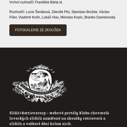
Vrchní rozhodčí: František Bárta st.
Rozhodčí: Lucie Šeráková, Zdeněk Pils, Stanislav Brožek, Václav
Fišer, Vladimír Kolín, Lukáš Vlas, Miloslav Kopic, Branko Danielovský
FOTOGALERIE ZE ZKOUŠEK
Slídič+Retriever.top – webové portály Klubu chovatelů
loveckých slídičů zaměřené na zkoušky retrieverů a
slídičů a veškeré dění kolem nich.