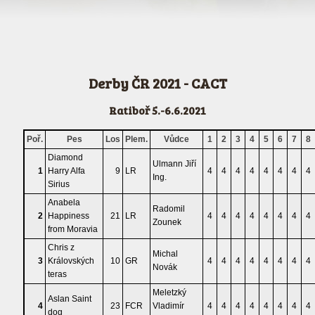
Derby ČR 2021 - CACT
Ratiboř 5.-6.6.2021
Poř.
Pes
Los
Plem.
Vůdce
1
2
3
4
5
6
7
8
Diamond
Ulmann Jiří
1
Harry Alfa
9
LR
4
4
4
4
4
4
4
4
Ing.
Sirius
Anabela
Radomil
2
Happiness
21
LR
4
4
4
4
4
4
4
4
Zounek
from Moravia
Chris z
Michal
3
Královských
10
GR
4
4
4
4
4
4
4
4
Novák
teras
Meletzký
Aslan Saint
4
23
FCR
Vladimír
4
4
4
4
4
4
4
4
dog