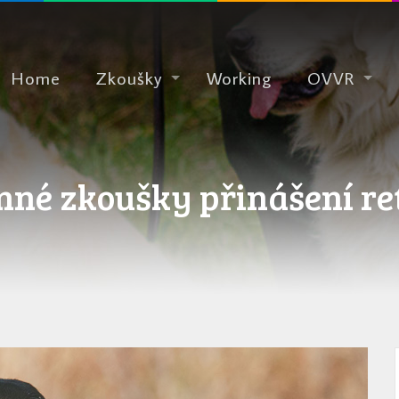
Home
Zkoušky
Working
OVVR
nné zkoušky přinášení re