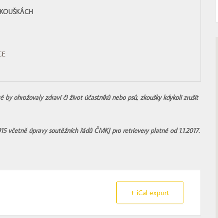
ZKOUŠKÁCH
CE
 by ohrožovaly zdraví či život účastníků nebo psů, zkoušky kdykoli zrušit
015 včetně úpravy soutěžních řádů ČMKJ pro retrievery platné od 1.1.2017.
+ iCal export