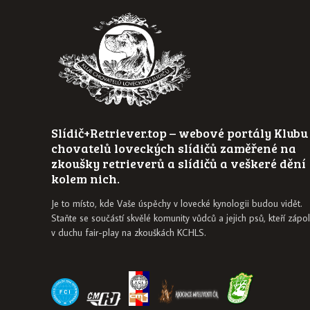
Slídič+Retriever.top – webové portály Klubu
chovatelů loveckých slídičů zaměřené na
zkoušky retrieverů a slídičů a veškeré dění
kolem nich.
Je to místo, kde Vaše úspěchy v lovecké kynologii budou vidět.
Staňte se součástí skvělé komunity vůdců a jejich psů, kteří zápol
v duchu fair-play na zkouškách KCHLS.