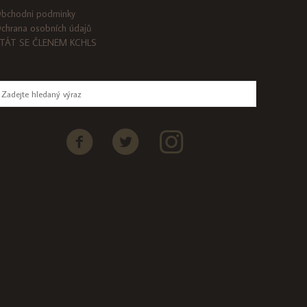
bchodni podminky
chrana osobních údajů
TÁT SE ČLENEM KCHLS