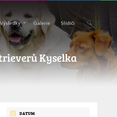
Výsledky
Galerie
Slídiči
trieverů Kyselka
DATUM