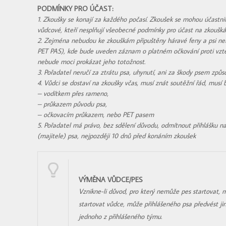
PODMÍNKY PRO ÚČAST:
1. Zkoušky se konají za každého počasí. Zkoušek se mohou účastni
vůdcové, kteří nesplňují všeobecné podmínky pro účast na zkoušk
2. Zejména nebudou ke zkouškám připuštěny háravé feny a psi ne
PET PAS), kde bude uveden záznam o platném očkování proti vztek
nebude moci prokázat jeho totožnost.
3. Pořadatel neručí za ztrátu psa, uhynutí, ani za škody psem způs
4. Vůdci se dostaví na zkoušky včas, musí znát soutěžní řád, musí
– vodítkem přes rameno,
– průkazem původu psa,
– očkovacím průkazem, nebo PET pasem
5. Pořadatel má právo, bez sdělení důvodu, odmítnout přihlášku 
(majitele) psa, nejpozději 10 dnů před konáním zkoušek
VÝMĚNA VŮDCE/PES
Vznikne-li důvod, pro který nemůže pes startovat, 
startovat vůdce, může přihlášeného psa předvést ji
jednoho z přihlášeného týmu.