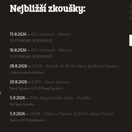
Nejbližší zkoušky:
O
O
S
15.8.2026
–
KLZ retrieverů - Mimoň
50.6128456N, 14.7894092E
16.8.2026
–
KPZ retrieverů - Mimoň
50.6128456N, 14.7894092E
28.8.2026
–
OVVR - Kunžak 28.08.26 (okres Jindřichův Hradec)
chatová osada Leština
29.8.2026
–
KZPR - Nové Syrovice
Nové Syrovice 675 41 Nové Syrovice
í
5.9.2026
–
XVIII. Západočeské derby - Kyselka
Na Špici Kyselka
5.9.2026
–
OVVR - Sušice u Přerova 12.09.26 (okres Přerov)
Sušice 751 11 Radslavice