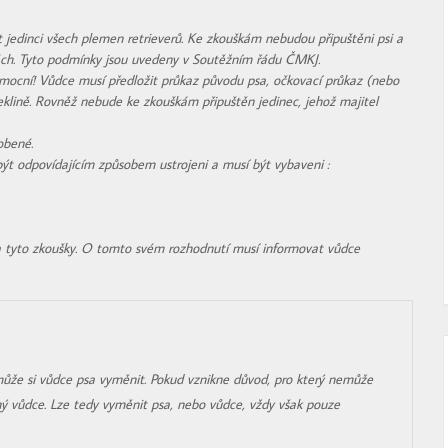
t jedinci všech plemen retrieverů. Ke zkouškám nebudou připuštěni psi a
ách. Tyto podmínky jsou uvedeny v Soutěžním řádu ČMKJ.
mocní! Vůdce musí předložit průkaz původu psa, očkovací průkaz (nebo
lině. Rovněž nebude ke zkouškám připuštěn jedinec, jehož majitel
obené.
 být odpovídajícím způsobem ustrojeni a musí být vybaveni :
na tyto zkoušky. O tomto svém rozhodnutí musí informovat vůdce
může si vůdce psa vyměnit. Pokud vznikne důvod, pro který nemůže
ný vůdce. Lze tedy vyměnit psa, nebo vůdce, vždy však pouze