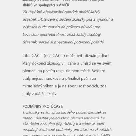
slídičů ve spolupráci s AMČR
Za úspěšné absolvování zkoušek obdrží každý
účastník „Potvrzení o složení zkoušky psa z výkonu“ a
výsledek bude zapsán do průkazu původu psa.
Loveckou upotřebitelnost získá každý úspěšný
účastník, pokud si o vystavení potvrzení požádá.
Titul CACT (res. CACT) může být přiznán jedinci,
který dokončí zkoušky v I. ceně a umístí se ve svém
plemeni na prvním resp. druhém místě. Veškeré
tituly nejsou nárokové a přináleží psům za
mimořádný výkon a je na sboru rozhodčích, zda
tituly zadá či nikoliv.
PODMÍNKY PRO ÚČAST:
1. Zkoušky se konají za každého počasí. Zkoušek se
mohou účastnit jedinci všech plemen retrieverů. Ke
zkouškám nebudou připuštěni psi a vůdcové, kteří
nesplňují všeobecné podmínky pro účast na zkouškách.
Tyto podmínky jsou uvedeny v Soutěžním řádu ČMKJ.