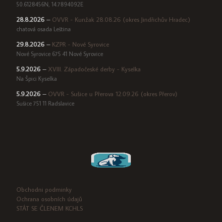
50.6128456N, 14.7894092E
28.8.2026
–
OVVR - Kunžak 28.08.26 (okres Jindřichův Hradec)
chatová osada Leština
29.8.2026
–
KZPR - Nové Syrovice
Nové Syrovice 675 41 Nové Syrovice
5.9.2026
–
XVIII. Západočeské derby - Kyselka
Na Špici Kyselka
5.9.2026
–
OVVR - Sušice u Přerova 12.09.26 (okres Přerov)
Sušice 751 11 Radslavice
Obchodni podminky
Ochrana osobních údajů
STÁT SE ČLENEM KCHLS