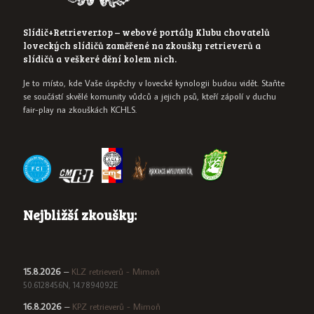
Slídič+Retriever.top – webové portály Klubu chovatelů
loveckých slídičů zaměřené na zkoušky retrieverů a
slídičů a veškeré dění kolem nich.
Je to místo, kde Vaše úspěchy v lovecké kynologii budou vidět. Staňte
se součástí skvělé komunity vůdců a jejich psů, kteří zápolí v duchu
fair-play na zkouškách KCHLS.
Nejbližší zkoušky:
15.8.2026
–
KLZ retrieverů - Mimoň
50.6128456N, 14.7894092E
16.8.2026
–
KPZ retrieverů - Mimoň