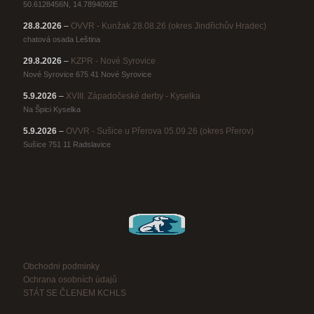
50.6128456N, 14.7894092E
28.8.2026
–
OVVR - Kunžak 28.08.26 (okres Jindřichův Hradec)
chatová osada Leština
29.8.2026
–
KZPR - Nové Syrovice
Nové Syrovice 675 41 Nové Syrovice
5.9.2026
–
XVIII. Západočeské derby - Kyselka
Na Špici Kyselka
5.9.2026
–
OVVR - Sušice u Přerova 05.09.26 (okres Přerov)
Sušice 751 11 Radslavice
Obchodni podminky
Ochrana osobních údajů
STÁT SE ČLENEM KCHLS