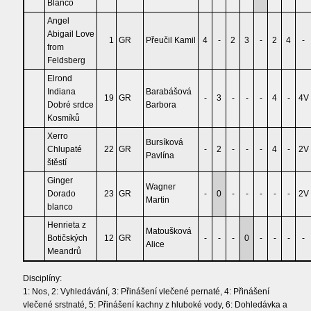
Blanco
Angel
Abigail Love
1
GR
Přeučil Kamil
4
-
2
3
-
2
4
-
from
Feldsberg
Elrond
Indiana
Barabášová
19
GR
-
3
-
-
-
4
-
4V
Dobré srdce
Barbora
Kosmíků
Xerro
Bursíková
Chlupaté
22
GR
-
2
-
-
-
4
-
2V
Pavlína
štěstí
Ginger
Wagner
Dorado
23
GR
-
0
-
-
-
-
-
2V
Martin
blanco
Henrieta z
Matoušková
Botičských
12
GR
-
-
-
0
-
-
-
-
Alice
Meandrů
Disciplíny:
1: Nos, 2: Vyhledávání, 3: Přinášení vlečené pernaté, 4: Přinášení
vlečené srstnaté, 5: Přinášení kachny z hluboké vody, 6: Dohledávka a