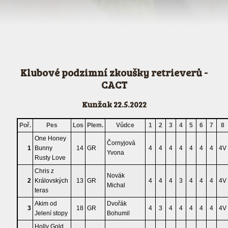
Klubové podzimní zkoušky retrieverů -
CACT
Kunžak 22.5.2022
Poř.
Pes
Los
Plem.
Vůdce
1
2
3
4
5
6
7
8
One Honey
Čornyjová
1
Bunny
14
GR
4
4
4
4
4
4
4
4V
Yvona
Rusty Love
Chris z
Novák
2
Královských
13
GR
4
4
4
3
4
4
4
4V
Michal
teras
Akim od
Dvořák
3
18
GR
4
3
4
4
4
4
4
4V
Jelení stopy
Bohumil
Holly Gold