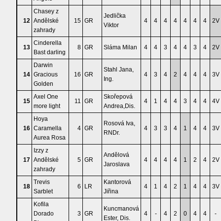
Chasey z
Jedlička
12
Andělské
15
GR
4
4
4
4
4
4
4
2V
Viktor
zahrady
Cinderella
13
8
GR
Sláma Milan
4
4
3
4
4
3
4
2V
Bast darling
Darwin
Stahl Jana,
14
Gracious
16
GR
4
3
4
2
4
4
4
3V
Ing.
Golden
Axel One
Skořepová
15
11
GR
4
1
4
4
3
4
4
4V
more light
Andrea,Dis.
Hoya
Rosová Iva,
16
Caramella
4
GR
4
3
3
4
1
4
4
3V
RNDr.
Aurea Rosa
Izzy z
Andělová
17
Andělské
5
GR
4
4
4
4
1
2
4
2V
Jaroslava
zahrady
Trevis
Kantorová
18
6
LR
4
1
4
2
1
4
4
3V
Sarblet
Jiřina
Kofila
Kuncmanová
Dorado
3
GR
4
-
4
2
0
4
4
-
Ester, Dis.