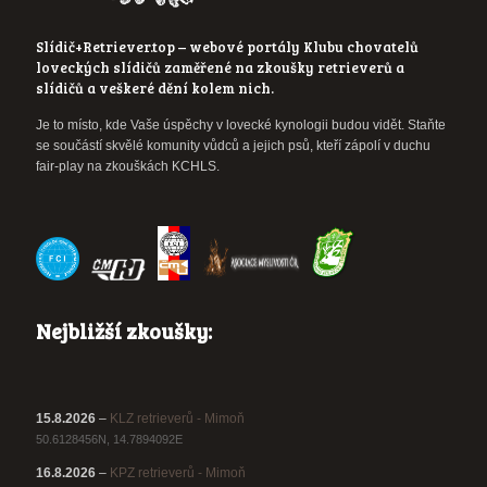
Slídič+Retriever.top – webové portály Klubu chovatelů
loveckých slídičů zaměřené na zkoušky retrieverů a
slídičů a veškeré dění kolem nich.
Je to místo, kde Vaše úspěchy v lovecké kynologii budou vidět. Staňte
se součástí skvělé komunity vůdců a jejich psů, kteří zápolí v duchu
fair-play na zkouškách KCHLS.
Nejbližší zkoušky:
15.8.2026
–
KLZ retrieverů - Mimoň
50.6128456N, 14.7894092E
16.8.2026
–
KPZ retrieverů - Mimoň