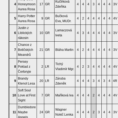
Kučírková
4
Honeymoon
17
GR
4
4
4
3
4
4
4
3V
Zdeňka
Aurea Rosa
Harry Potter
Bučková
5
9
GR
4
2
4
4
4
4
4
4V
Aurea Rosa
Eva, MUDr.
Justin z
Lamaczová
6
Liblických
10
GR
4
3
4
4
4
4
4
3V
Iveta
rákosin
Chance z
7
Botičských
21
GR
Bláha Martin
4
2
4
4
4
4
4
3V
Meandrů
Persey
Tichý
8
Poklad z
2
LR
4
2
3
4
4
4
4
4V
Vladimír Mgr.
Čertoryje
Brandy
Záruba
9
20
LR
4
4
4
3
4
3
4
4R
Klenot Lesa
Zdeněk
Soft Soul
10
Love at First
7
GR
Maříková Iva
4
4
4
2
4
4
4
4V
Sight
Dumbledore
Wagner
11
Maybe
24
GR
4
4
4
2
3
4
4
3V
Nokič Lenka
Angels