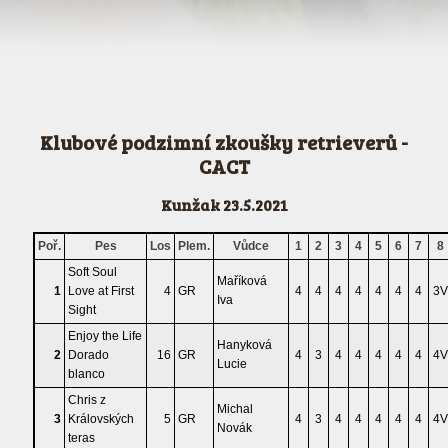
Klubové podzimní zkoušky retrieverů -
CACT
Kunžak 23.5.2021
Poř.
Pes
Los
Plem.
Vůdce
1
2
3
4
5
6
7
8
Soft Soul
Maříková
1
Love at First
4
GR
4
4
4
4
4
4
4
3V
Iva
Sight
Enjoy the Life
Hanyková
2
Dorado
16
GR
4
3
4
4
4
4
4
4V
Lucie
blanco
Chris z
Michal
3
Královských
5
GR
4
3
4
4
4
4
4
4V
Novák
teras