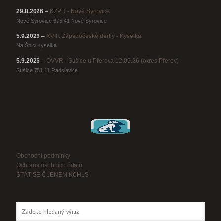
29.8.2026
–
KZPR - Nové Syrovice
Nové Syrovice 675 41 Nové Syrovice
5.9.2026
–
XVIII. Západočeské derby - Kyselka
Na Špici Kyselka
5.9.2026
–
OVVR - Sušice u Přerova 12.09.26 (okres Přerov)
Sušice 751 11 Radslavice
Obchodni podminky
Ochrana osobních údajů
STÁT SE ČLENEM KCHLS