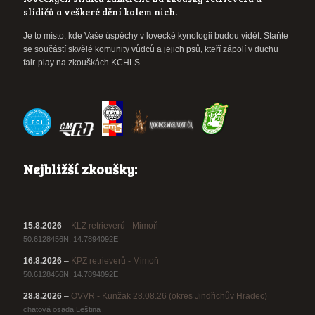
slídičů a veškeré dění kolem nich.
Je to místo, kde Vaše úspěchy v lovecké kynologii budou vidět. Staňte
se součástí skvělé komunity vůdců a jejich psů, kteří zápolí v duchu
fair-play na zkouškách KCHLS.
Nejbližší zkoušky:
15.8.2026
–
KLZ retrieverů - Mimoň
50.6128456N, 14.7894092E
16.8.2026
–
KPZ retrieverů - Mimoň
50.6128456N, 14.7894092E
28.8.2026
–
OVVR - Kunžak 28.08.26 (okres Jindřichův Hradec)
chatová osada Leština