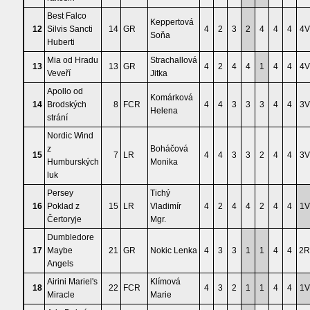
Best Falco
Keppertová
12
Silvis Sancti
14
GR
4
2
3
2
4
4
4
4V
Soňa
Huberti
Mia od Hradu
Strachallová
13
13
GR
4
2
4
4
1
4
4
4V
Veveří
Jitka
Apollo od
Komárková
14
Brodských
8
FCR
4
4
3
3
3
4
4
3V
Helena
strání
Nordic Wind
z
Boháčová
15
7
LR
4
4
3
3
2
4
4
3V
Humburských
Monika
luk
Persey
Tichý
16
Poklad z
15
LR
Vladimír
4
2
4
4
2
4
4
1V
Čertoryje
Mgr.
Dumbledore
17
Maybe
21
GR
Nokic Lenka
4
3
3
1
1
4
4
2R
Angels
Airini Mariel's
Klímová
18
22
FCR
4
3
2
1
1
4
4
1V
Miracle
Marie