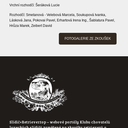
Vrchní rozhodčí: Šeráková Lucie
Rozhodčí: Smetanová - Velebová Marcela, Soukupová Ivanka,
Lásková Jana, Pokovai Pavel, Erhartová Irena Ing., Šablatura Pavel,
Hrůza Marek, Zeibert David
FOTOGALERIE ZE ZKOUŠEK
Slídič+Retriever.top – webové portály Klubu chovatelů
loveckých slídičů zaměřené na zkoušky retrieverů a