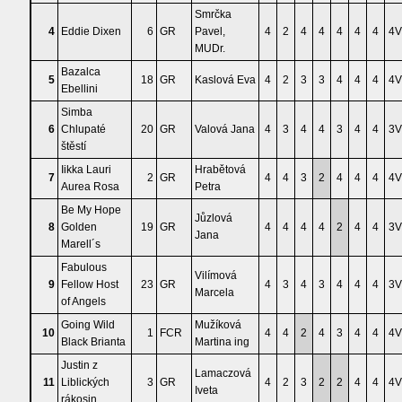
Smrčka
4
Eddie Dixen
6
GR
Pavel,
4
2
4
4
4
4
4
4V
MUDr.
Bazalca
5
18
GR
Kaslová Eva
4
2
3
3
4
4
4
4V
Ebellini
Simba
6
Chlupaté
20
GR
Valová Jana
4
3
4
4
3
4
4
3V
štěstí
Iikka Lauri
Hrabětová
7
2
GR
4
4
3
2
4
4
4
4V
Aurea Rosa
Petra
Be My Hope
Jůzlová
8
Golden
19
GR
4
4
4
4
2
4
4
3V
Jana
Marell´s
Fabulous
Vilímová
9
Fellow Host
23
GR
4
3
4
3
4
4
4
3V
Marcela
of Angels
Going Wild
Mužíková
10
1
FCR
4
4
2
4
3
4
4
4V
Black Brianta
Martina ing
Justin z
Lamaczová
11
Liblických
3
GR
4
2
3
2
2
4
4
4V
Iveta
rákosin