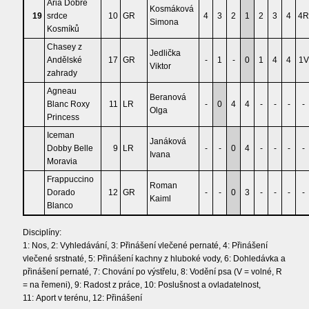
Aria Dobré
Kosmáková
19
srdce
10
GR
4
3
2
1
2
3
4
4R
Simona
Kosmíků
Chasey z
Jedlička
Andělské
17
GR
-
1
-
0
1
4
4
1V
Viktor
zahrady
Agneau
Beranová
Blanc Roxy
11
LR
-
0
4
4
-
-
-
-
Olga
Princess
Iceman
Janáková
Dobby Belle
9
LR
-
-
0
4
-
-
-
-
Ivana
Moravia
Frappuccino
Roman
Dorado
12
GR
-
-
0
3
-
-
-
-
Kaiml
Blanco
Disciplíny:
1: Nos, 2: Vyhledávání, 3: Přinášení vlečené pernaté, 4: Přinášení
vlečené srstnaté, 5: Přinášení kachny z hluboké vody, 6: Dohledávka a
přinášení pernaté, 7: Chování po výstřelu, 8: Vodění psa (V = volné, R
= na řemeni), 9: Radost z práce, 10: Poslušnost a ovladatelnost,
11: Aport v terénu, 12: Přinášení