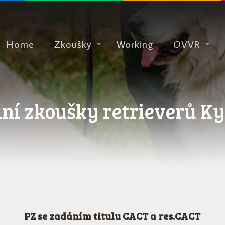
Home
Zkoušky
Working
OVVR
í zkoušky retrieverů Kys
PZ se zadáním titulu CACT a res.CACT