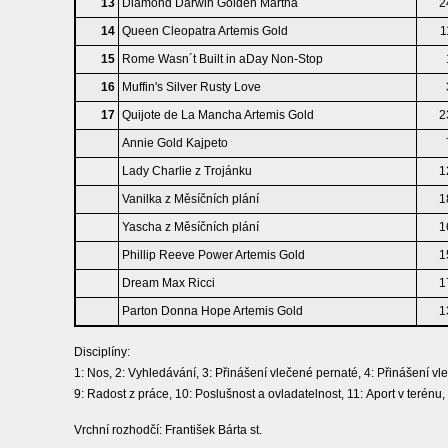
13
Diamond Darwin Golden Martha
2
14
Queen Cleopatra Artemis Gold
1
15
Rome Wasn´t Built in aDay Non-Stop
16
Muffin's Silver Rusty Love
17
Quijote de La Mancha Artemis Gold
2
Annie Gold Kajpeto
Lady Charlie z Trojánku
1
Vanilka z Měsíčních plání
1
Yascha z Měsíčních plání
1
Phillip Reeve Power Artemis Gold
1
Dream Max Ricci
1
Parton Donna Hope Artemis Gold
1
Disciplíny:
1: Nos, 2: Vyhledávání, 3: Přinášení vlečené pernaté, 4: Přinášení vl
9: Radost z práce, 10: Poslušnost a ovladatelnost, 11: Aport v terénu,
Vrchní rozhodčí: František Bárta st.