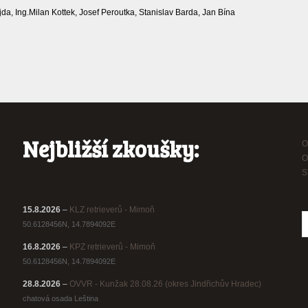
da, Ing.Milan Kottek, Josef Peroutka, Stanislav Barda, Jan Bína
Nejbližší zkoušky:
O
O
S
15.8.2026
–
KLZ retrieverů - Mimoň
50.6128456N, 14.7894092E
16.8.2026
–
KPZ retrieverů - Mimoň
50.6128456N, 14.7894092E
28.8.2026
–
OVVR - Kunžak 28.08.26 (okres Jindřichův Hradec)
chatová osada Leština