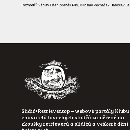
Rozhodčí: Václav Fišer, Zdeněk Pils, Miroslav Pecháček, Jaroslav Bej
Slídič+Retriever.top – webové portály Klubu
chovatelů loveckých slídičů zaměřené na
zkoušky retrieverů a slídičů a veškeré dění