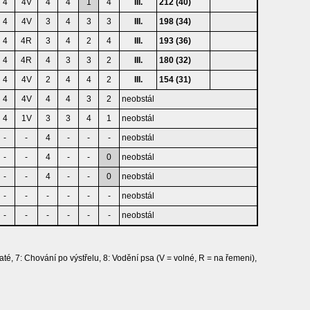
4
4V
4
4
1
4
III.
212 (40)
4
4V
3
4
3
3
III.
198 (34)
4
4R
3
4
2
4
III.
193 (36)
4
4R
4
3
3
2
III.
180 (32)
4
4V
2
4
4
2
III.
154 (31)
4
4V
4
4
3
2
neobstál
4
1V
3
3
4
1
neobstál
-
-
4
-
-
-
neobstál
-
-
4
-
-
0
neobstál
-
-
4
-
-
0
neobstál
-
-
-
-
-
-
neobstál
-
-
-
-
-
-
neobstál
té, 7: Chování po výstřelu, 8: Vodění psa (V = volné, R = na řemeni),