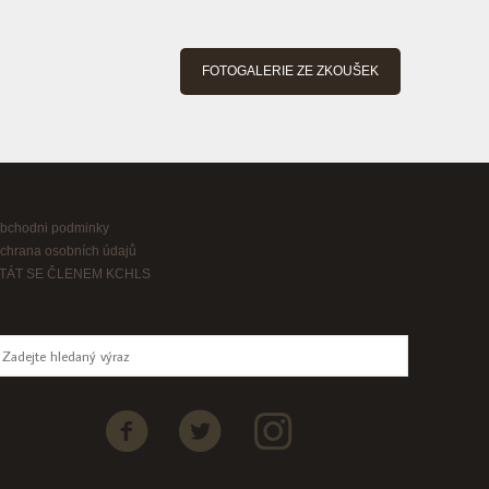
FOTOGALERIE ZE ZKOUŠEK
bchodni podminky
chrana osobních údajů
TÁT SE ČLENEM KCHLS