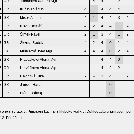
4
GR
Tomanová Sandra Mgr.
4
4
4
4
2
4
1
GR
Kučava Václav
4
1
4
4
4
3
1
GR
Míšek Antonín
4
1
4
4
3
4
3
GR
Novák Tomáš
4
2
4
4
1
4
3
GR
Šimek Pavel
2
1
3
4
1
2
7
GR
Škvrna Radek
4
2
4
0
1
4
2
LR
Müllerová Jana Mgr.
4
4
4
0
2
4
8
GR
Hlaváčková Alena Mgr.
-
-
4
4
0
-
6
GR
Hlaváčková Alena Mgr.
-
-
4
2
2
-
5
GR
Davidová Jitka
-
-
2
4
1
-
7
GR
Janská Hana
-
-
-
0
-
-
3
GR
Bláha Bořivoj
-
-
-
0
-
-
ečené srstnaté, 5: Přinášení kachny z hluboké vody, 6: Dohledávka a přinášení perna
 12: Přinášení