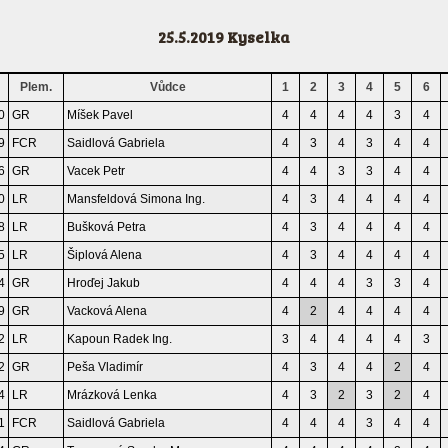
25.5.2019 Kyselka
Plem.
Vůdce
1
2
3
4
5
6
0
GR
Míšek Pavel
4
4
4
4
3
4
9
FCR
Saidlová Gabriela
4
3
4
3
4
4
6
GR
Vacek Petr
4
4
3
3
4
4
0
LR
Mansfeldová Simona Ing.
4
3
4
4
4
4
8
LR
Bušková Petra
4
3
4
4
4
4
5
LR
Šiplová Alena
4
3
4
4
4
4
4
GR
Hroďej Jakub
4
4
4
3
3
4
9
GR
Vacková Alena
4
2
4
4
4
4
2
LR
Kapoun Radek Ing.
3
4
4
4
4
3
2
GR
Peša Vladimír
4
3
4
4
2
4
4
LR
Mrázková Lenka
4
3
2
3
2
4
1
FCR
Saidlová Gabriela
4
4
4
3
4
4