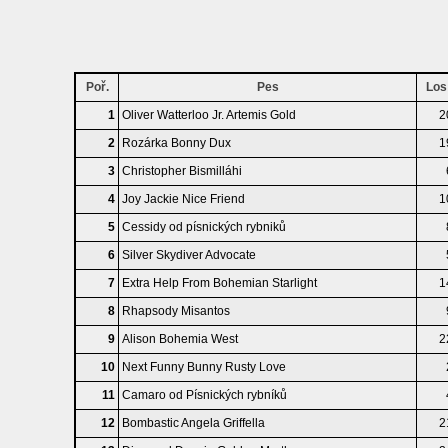
Poř.
Pes
Los
1
Oliver Watterloo Jr. Artemis Gold
2
2
Rozárka Bonny Dux
1
3
Christopher Bismilláhi
4
Joy Jackie Nice Friend
1
5
Cessidy od písnických rybniků
6
Silver Skydiver Advocate
7
Extra Help From Bohemian Starlight
1
8
Rhapsody Misantos
9
Alison Bohemia West
2
10
Next Funny Bunny Rusty Love
11
Camaro od Písnických rybníků
12
Bombastic Angela Griffella
2