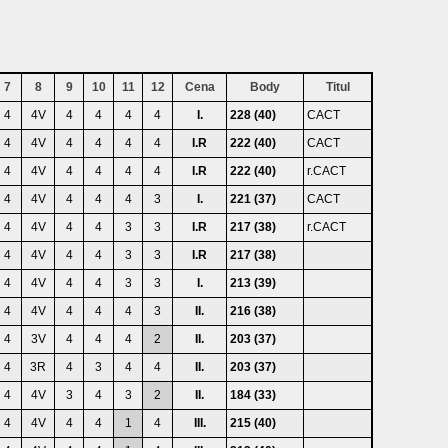
7
8
9
10
11
12
Cena
Body
Titul
4
4V
4
4
4
4
I.
228 (40)
CACT
4
4V
4
4
4
4
I.R
222 (40)
CACT
4
4V
4
4
4
4
I.R
222 (40)
r.CACT
4
4V
4
4
4
3
I.
221 (37)
CACT
4
4V
4
4
3
3
I.R
217 (38)
r.CACT
4
4V
4
4
3
3
I.R
217 (38)
4
4V
4
4
3
3
I.
213 (39)
4
4V
4
4
4
3
II.
216 (38)
4
3V
4
4
4
2
II.
203 (37)
4
3R
4
3
4
4
II.
203 (37)
4
4V
3
4
3
2
II.
184 (33)
4
4V
4
4
1
4
III.
215 (40)