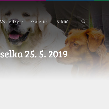
Výsledky
Galerie
Slídiči
elka 25. 5. 2019