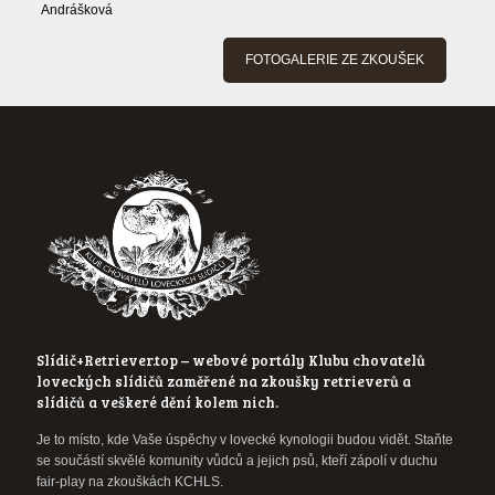
Andrášková
FOTOGALERIE ZE ZKOUŠEK
Slídič+Retriever.top – webové portály Klubu chovatelů
loveckých slídičů zaměřené na zkoušky retrieverů a
slídičů a veškeré dění kolem nich.
Je to místo, kde Vaše úspěchy v lovecké kynologii budou vidět. Staňte
se součástí skvělé komunity vůdců a jejich psů, kteří zápolí v duchu
fair-play na zkouškách KCHLS.