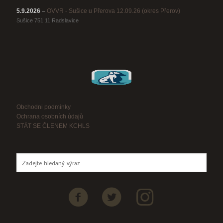
5.9.2026
–
OVVR - Sušice u Přerova 12.09.26 (okres Přerov)
Sušice 751 11 Radslavice
Obchodni podminky
Ochrana osobních údajů
STÁT SE ČLENEM KCHLS