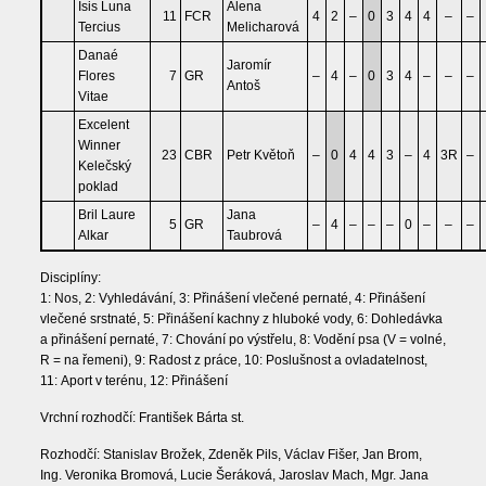
Isis Luna
Alena
11
FCR
4
2
–
0
3
4
4
–
–
Tercius
Melicharová
Danaé
Jaromír
Flores
7
GR
–
4
–
0
3
4
–
–
–
Antoš
Vitae
Excelent
Winner
23
CBR
Petr Květoň
–
0
4
4
3
–
4
3R
–
Kelečský
poklad
Bril Laure
Jana
5
GR
–
4
–
–
–
0
–
–
–
Alkar
Taubrová
Disciplíny:
1: Nos, 2: Vyhledávání, 3: Přinášení vlečené pernaté, 4: Přinášení
vlečené srstnaté, 5: Přinášení kachny z hluboké vody, 6: Dohledávka
a přinášení pernaté, 7: Chování po výstřelu, 8: Vodění psa (V = volné,
R = na řemeni), 9: Radost z práce, 10: Poslušnost a ovladatelnost,
11: Aport v terénu, 12: Přinášení
Vrchní rozhodčí: František Bárta st.
Rozhodčí: Stanislav Brožek, Zdeněk Pils, Václav Fišer, Jan Brom,
Ing. Veronika Bromová, Lucie Šeráková, Jaroslav Mach, Mgr. Jana