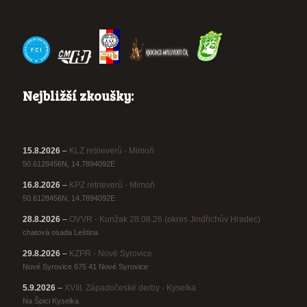
Nejbližší zkoušky:
15.8.2026
–
KLZ retrieverů - Mimoň
50.6128456N, 14.7894092E
16.8.2026
–
KPZ retrieverů - Mimoň
50.6128456N, 14.7894092E
28.8.2026
–
OVVR - Kunžak 28.08.26 (okres Jindřichův Hradec)
chatová osada Leština
29.8.2026
–
KZPR - Nové Syrovice
Nové Syrovice 675 41 Nové Syrovice
5.9.2026
–
XVIII. Západočeské derby - Kyselka
Na Špici Kyselka