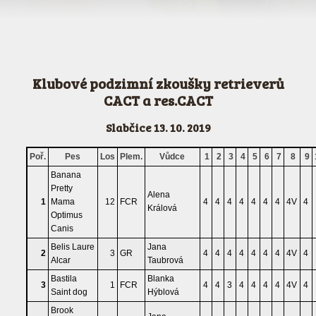
Klubové podzimní zkoušky retrieverů
CACT a res.CACT
Slabčice 13. 10. 2019
Poř.
Pes
Los
Plem.
Vůdce
1
2
3
4
5
6
7
8
9
Banana
Pretty
Alena
1
Mama
12
FCR
4
4
4
4
4
4
4
4V
4
Králová
Optimus
Canis
Belis Laure
Jana
2
3
GR
4
4
4
4
4
4
4
4V
4
Alcar
Taubrová
Bastila
Blanka
3
1
FCR
4
4
3
4
4
4
4
4V
4
Saint dog
Hýblová
Brook