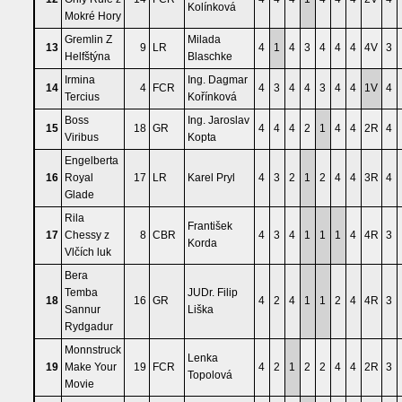
Kolínková
Mokré Hory
Gremlin Z
Milada
13
9
LR
4
1
4
3
4
4
4
4V
3
Helfštýna
Blaschke
Irmina
Ing. Dagmar
14
4
FCR
4
3
4
4
3
4
4
1V
4
Tercius
Kořínková
Boss
Ing. Jaroslav
15
18
GR
4
4
4
2
1
4
4
2R
4
Viribus
Kopta
Engelberta
16
Royal
17
LR
Karel Pryl
4
3
2
1
2
4
4
3R
4
Glade
Rila
František
17
Chessy z
8
CBR
4
3
4
1
1
1
4
4R
3
Korda
Vlčích luk
Bera
Temba
JUDr. Filip
18
16
GR
4
2
4
1
1
2
4
4R
3
Sannur
Liška
Rydgadur
Monnstruck
Lenka
19
Make Your
19
FCR
4
2
1
2
2
4
4
2R
3
Topolová
Movie