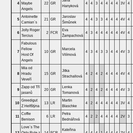
Jana
4
Maybe
22
GR
4
4
3
4
4
4
4
3V
4
Hanyková
Angels
Antoinette
Jaroslav
5
21
GR
4
4
3
3
4
4
4
4V
4
Camian´s
Šimůnek
Jolly Roger
Eva
6
2
FCR
4
3
4
4
4
4
4
4V
4
Tercius
Žampachová
Fabulous
Fellow
Marcela
7
10
GR
4
3
4
3
3
4
4
4V
3
Host Of
Vilímová
Angels
Mia od
Jitka
8
Hradu
15
GR
4
2
4
2
4
4
4
4V
4
Strachallová
Veveří
Zapp od Tří
Lenka
9
20
GR
4
2
4
2
4
4
4
4V
3
jasanů
Tomanová
Greedigut
Martin
10
13
LR
4
2
4
4
4
4
4
3V
4
Z Helfštýna
Blaschke
Coffie
Petra
11
6
LR
4
2
2
4
4
4
4
2V
3
Benison
Bednářová
Love´s The
Kateřina
12
Only Rule z
14
FCR
4
4
4
1
4
4
4
2V
4