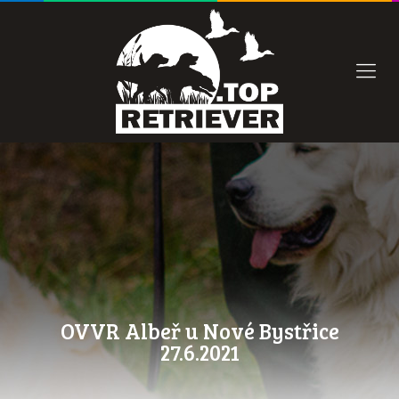
OVVR Albeř u Nové Bystřice
27.6.2021