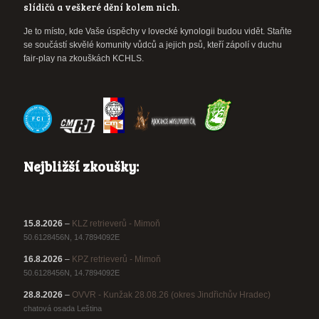
slídičů a veškeré dění kolem nich.
Je to místo, kde Vaše úspěchy v lovecké kynologii budou vidět. Staňte
se součástí skvělé komunity vůdců a jejich psů, kteří zápolí v duchu
fair-play na zkouškách KCHLS.
Nejbližší zkoušky:
15.8.2026
–
KLZ retrieverů - Mimoň
50.6128456N, 14.7894092E
16.8.2026
–
KPZ retrieverů - Mimoň
50.6128456N, 14.7894092E
28.8.2026
–
OVVR - Kunžak 28.08.26 (okres Jindřichův Hradec)
chatová osada Leština