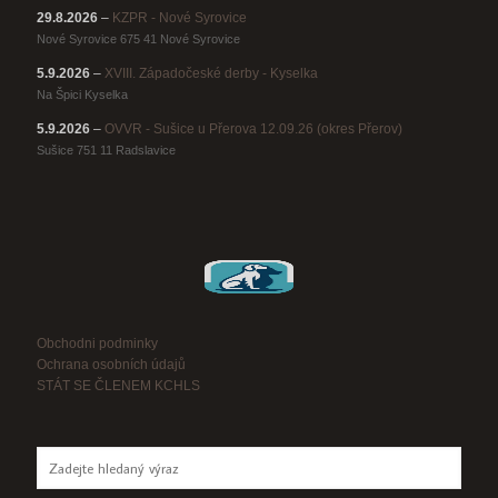
29.8.2026
–
KZPR - Nové Syrovice
Nové Syrovice 675 41 Nové Syrovice
5.9.2026
–
XVIII. Západočeské derby - Kyselka
Na Špici Kyselka
5.9.2026
–
OVVR - Sušice u Přerova 12.09.26 (okres Přerov)
Sušice 751 11 Radslavice
Obchodni podminky
Ochrana osobních údajů
STÁT SE ČLENEM KCHLS