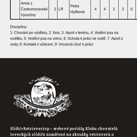
Arnie z
Petra
Českomoravské
2
LR
4
4
2
2
0
Hyšková
Vysočiny
Disciplíny:
1: Chování po výstřelu, 2: Nos, 3: Aport v terénu, 4: Vodění psa na
vodítku, 5: Vodění psa na volno, 6: Ochota k práci ve vodě, 7: Aport z
vody, 8: Kontakt s vůdcem, 9: Vrozená chuť k práci
Slídič+Retriever.top – webové portály Klubu chovatelů
loveckých slídičů zaměřené na zkoušky retrieverů a