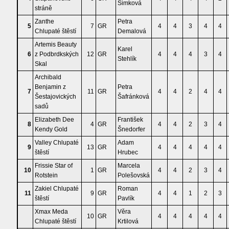
Šimková
stráně
Zanthe
Petra
5
7
GR
4
4
3
4
4
Chlupaté štěstí
Demalová
Artemis Beauty
Karel
6
z Podbrdkských
12
GR
4
4
4
3
4
Stehlík
Skal
Archibald
Benjamin z
Petra
7
11
GR
4
4
2
4
4
Šestajovických
Šafránková
sadů
Elizabeth Dee
František
8
4
GR
4
4
2
3
4
Kendy Gold
Šnedorfer
Valley Chlupaté
Adam
9
13
GR
4
4
4
4
4
štěstí
Hrubec
Frissie Star of
Marcela
10
1
GR
4
4
2
3
4
Rotstein
Polešovská
Zakiel Chlupaté
Roman
11
9
GR
4
4
1
2
3
štěstí
Pavlík
Xmax Meda
Věra
10
GR
4
4
4
4
4
Chlupaté štěstí
Krtilová