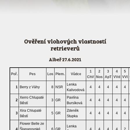
Ověření vlohových vlastností
retrieverů
Albeř 27.6.2021
1
2
3
4
5
Poř.
Pes
Los
Plem.
Vůdce
ChV
Nos
ApT
VVd
VVl
Lenka
1
Berry z Váhy
8
NSR
4
4
4
4
4
Kalivodová
Xerro Chlupaté
Pavlína
2
3
GR
4
4
4
4
4
štěstí
Bursíková
Xira Chlupaté
Zdeněk
3
5
GR
4
4
4
4
4
štěstí
Stupka
Flower Belle ze
Lenka
4
Šlapanovské
6
GR
4
4
4
4
2