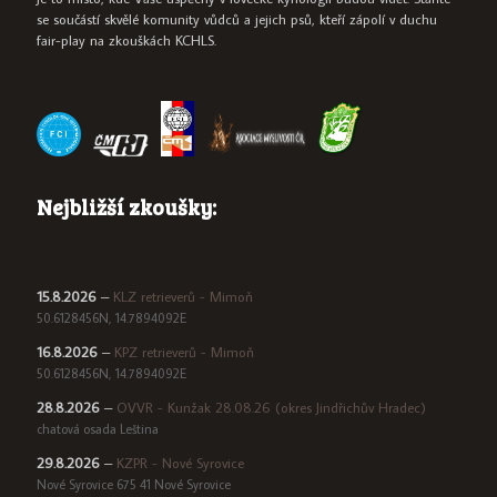
se součástí skvělé komunity vůdců a jejich psů, kteří zápolí v duchu
fair-play na zkouškách KCHLS.
Nejbližší zkoušky:
15.8.2026
–
KLZ retrieverů - Mimoň
50.6128456N, 14.7894092E
16.8.2026
–
KPZ retrieverů - Mimoň
50.6128456N, 14.7894092E
28.8.2026
–
OVVR - Kunžak 28.08.26 (okres Jindřichův Hradec)
chatová osada Leština
29.8.2026
–
KZPR - Nové Syrovice
Nové Syrovice 675 41 Nové Syrovice