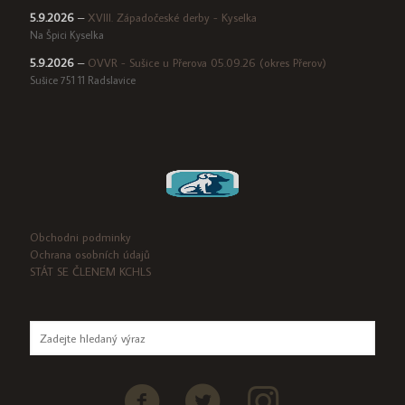
5.9.2026
–
XVIII. Západočeské derby - Kyselka
Na Špici Kyselka
5.9.2026
–
OVVR - Sušice u Přerova 05.09.26 (okres Přerov)
Sušice 751 11 Radslavice
Obchodni podminky
Ochrana osobních údajů
STÁT SE ČLENEM KCHLS