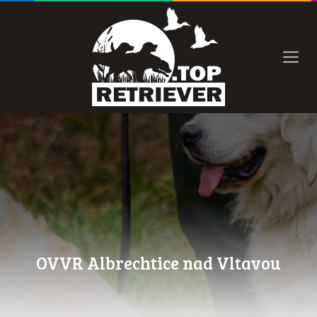
OVVR Albrechtice nad Vltavou