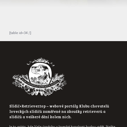
[table id=34 /]
Slídič+Retriever.top – webové portály Klubu chovatelů
loveckých slídičů zaměřené na zkoušky retrieverů a
slídičů a veškeré dění kolem nich.
Je to místo, kde Vaše úspěchy v lovecké kynologii budou vidět. Staňte