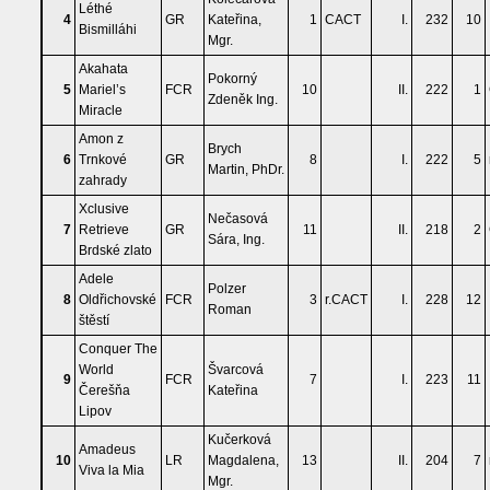
Léthé
4
GR
Kateřina,
1
CACT
I.
232
10
Bismilláhi
Mgr.
Akahata
Pokorný
5
Mariel’s
FCR
10
II.
222
1
Zdeněk Ing.
Miracle
Amon z
Brych
6
Trnkové
GR
8
I.
222
5
Martin, PhDr.
zahrady
Xclusive
Nečasová
7
Retrieve
GR
11
II.
218
2
Sára, Ing.
Brdské zlato
Adele
Polzer
8
Oldřichovské
FCR
3
r.CACT
I.
228
12
Roman
štěstí
Conquer The
World
Švarcová
9
FCR
7
I.
223
11
Čerešňa
Kateřina
Lipov
Kučerková
Amadeus
10
LR
Magdalena,
13
II.
204
7
Viva la Mia
Mgr.