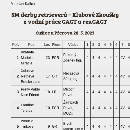
Miroslav Kalich
SM derby retrieverů – Klubové Zkoušky
z vodní práce CACT a res.CACT
Sušice u Přerova 28. 5. 2023
Poř.
Pes
Los
Plem.
Vůdce
1
2
3
4
5
6
7
Akahata
Pokorný
1
Mariel’s
23
FCR
4
4
4
4
4
4
4V
4
Zdeněk Ing.
Miracle
Xclusive
Nečasová
2
Retrieve
17
GR
4
4
4
4
4
4
4V
4
Sára, Ing.
Brdské zlato
Pretty Pablo
Mlčoch
3
18
LR
4
4
4
4
4
4
4V
4
Nice Friend
Pavel
Žampach
Laudine
4
10
FCR
Pavel,
4
4
4
4
4
4
4V
4
Tercius
MUDr.
Amon z
Brych
5
Trnkové
9
GR
4
4
4
4
4
4
4V
4
Martin, PhDr.