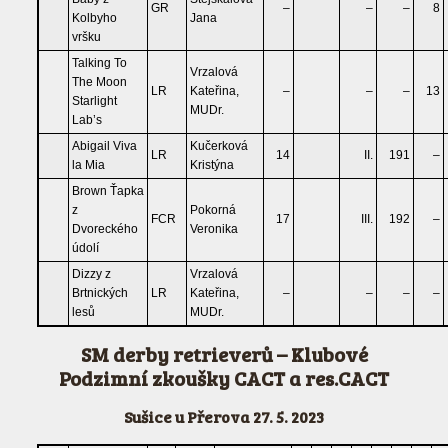
GR
–
–
–
8
Kolbyho
Jana
vršku
Talking To
Vrzalová
The Moon
LR
Kateřina,
–
–
–
13
Starlight
MUDr.
Lab’s
Abigail Viva
Kučerková
LR
14
II.
191
–
la Mia
Kristýna
Brown Ťapka
z
Pokorná
FCR
17
III.
192
–
Dvoreckého
Veronika
údolí
Dizzy z
Vrzalová
Brtnických
LR
Kateřina,
–
–
–
–
lesů
MUDr.
SM derby retrieverů – Klubové
Podzimní zkoušky CACT a res.CACT
Sušice u Přerova 27. 5. 2023