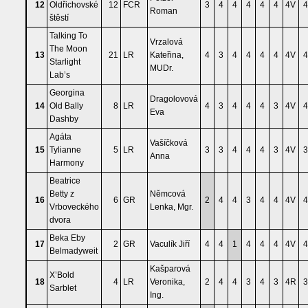
12
Oldřichovské
12
FCR
3
4
4
4
4
4
4V
4
Roman
štěstí
Talking To
Vrzalová
The Moon
13
21
LR
Kateřina,
4
3
4
4
4
4
4V
4
Starlight
MUDr.
Lab’s
Georgina
Dragolovová
14
Old Bally
8
LR
4
3
4
4
4
3
4V
4
Eva
Dashby
Agáta
Vašíčková
15
Tylianne
5
LR
3
3
4
4
4
3
4V
3
Anna
Harmony
Beatrice
Betty z
Němcová
16
6
GR
2
4
4
3
4
4
4V
4
Vrboveckého
Lenka, Mgr.
dvora
Beka Eby
17
2
GR
Vaculík Jiří
4
4
1
4
4
4
4V
4
Belmadyweit
Kašparová
X’Bold
18
4
LR
Veronika,
2
4
4
3
4
3
4R
3
Sarblet
Ing.