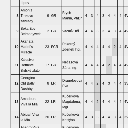
Lipov
Amon z
Brych
8
Trnkové
9
GR
4
3
4
3
4
4
4
4
Martin, PhDr.
zahrady
Beka Eby
9
2
GR
Vaculík Jiří
4
4
3
3
4
3
4
4
Belmadyweit
Akahata
Pokorný
10
Mariel’s
23
FCR
4
4
4
4
4
2
4
4
Zdeněk Ing.
Miracle
Xclusive
Nečasová
11
Retrieve
17
GR
4
4
4
4
2
4
4
4
Sára, Ing.
Brdské zlato
Georgina
Dragolovová
12
Old Bally
8
LR
4
4
2
4
3
4
4
3
Eva
Dashby
Kučerková
Amadeus
13
22
LR
Magdalena,
4
4
2
4
4
4
4
4
Viva la Mia
Mgr.
Abigail Viva
Kučerková
14
20
LR
4
3
3
4
4
3
4
3
la Mia
Kristýna
Allegro Viva
Kučerková