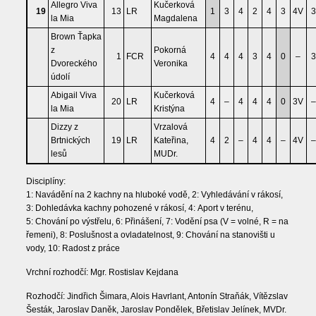
Allegro Viva
Kučerková
19
13
LR
1
3
4
2
4
3
4V
3
la Mia
Magdalena
Brown Ťapka
z
Pokorná
1
FCR
4
4
4
3
4
0
–
3
Dvoreckého
Veronika
údolí
Abigail Viva
Kučerková
20
LR
4
–
4
4
4
0
3V
–
la Mia
Kristýna
Dizzy z
Vrzalová
Brtnických
19
LR
Kateřina,
4
2
–
4
4
–
4V
–
lesů
MUDr.
Disciplíny:
1: Navádění na 2 kachny na hluboké vodě, 2: Vyhledávání v rákosí,
3: Dohledávka kachny pohozené v rákosí, 4: Aport v terénu,
5: Chování po výstřelu, 6: Přinášení, 7: Vodění psa (V = volné, R = na
řemeni), 8: Poslušnost a ovladatelnost, 9: Chování na stanovišti u
vody, 10: Radost z práce
Vrchní rozhodčí: Mgr. Rostislav Kejdana
Rozhodčí: Jindřich Šimara, Alois Havrlant, Antonín Straňák, Vítězslav
Šesták, Jaroslav Daněk, Jaroslav Pondělek, Břetislav Jelínek, MVDr.