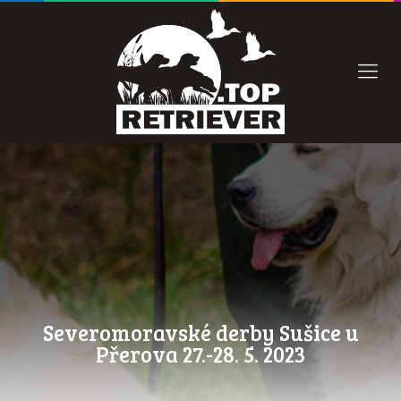
Severomoravské derby Sušice u
Přerova 27.-28. 5. 2023