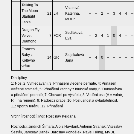
Talking To
Vrzalová
The Moon
21
LR
Kateřina,
–
–
2
–
3
4
4
–
Starlight
MUDr.
Lab’s
Dragon Fly
Sedláková
Velvet
7
FCR
–
2
4
1
0
4
–
–
Eva
Diamond
Frances
Baby z
Stejskalová
14
GR
–
4
0
–
–
–
–
–
Kolbyho
Jana
vršku
Disciplíny:
1: Nos, 2: Vyhledávání, 3: Přinášení vlečené pernaté, 4: Přinášení
vlečené srstnaté, 5: Přinášení kachny z hluboké vody, 6: Dohledávka
a přinášení pernaté, 7: Chování po výstřelu, 8: Vodění psa (V = volné,
R = na řemeni), 9: Radost z práce, 10: Poslušnost a ovladatelnost,
11: Aport v terénu, 12: Přinášení
Vrchní rozhodčí: Mgr. Rostislav Kejdana
Rozhodčí: Jindřich Šimara, Alois Havrlant, Antonín Straňák, Vítězslav
Šesták, Jaroslav Daněk, Jaroslav Pondělek, Pavel Hönig, MVDr.