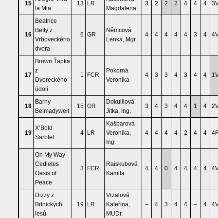
15
13
LR
3
2
2
2
4
4
4
3
la Mia
Magdalena
Beatrice
Betty z
Němcová
16
6
GR
4
4
4
4
4
3
4
4
Vrboveckého
Lenka, Mgr.
dvora
Brown Ťapka
z
Pokorná
17
1
FCR
4
3
3
4
3
4
4
1
Dvoreckého
Veronika
údolí
Barny
Dokulilová
18
15
GR
3
4
3
4
4
1
4
2
Belmadyweit
Jitka, Ing.
Kašparová
X’Bold
19
4
LR
Veronika,
4
4
4
4
2
4
4
4
Sarblet
Ing.
On My Way
Cedletes
Raiskubová
3
FCR
4
4
0
4
4
4
4
4
Oasis of
Kamila
Peace
Dizzy z
Vrzalová
Brtnických
19
LR
Kateřina,
–
4
3
4
4
–
4
4
lesů
MUDr.