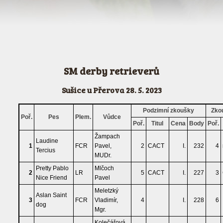
SM derby retrieverů
Sušice u Přerova 28. 5. 2023
Podzimní zkoušky
Zko
Poř.
Pes
Plem.
Vůdce
Poř.
Titul
Cena
Body
Poř.
Žampach
Laudine
1
FCR
Pavel,
2
CACT
I.
232
4
Tercius
MUDr.
Pretty Pablo
Mlčoch
2
LR
5
CACT
I.
227
3
Nice Friend
Pavel
Meletzký
Aslan Saint
3
FCR
Vladimír,
4
I.
228
6
dog
Mgr.
Kolečářová