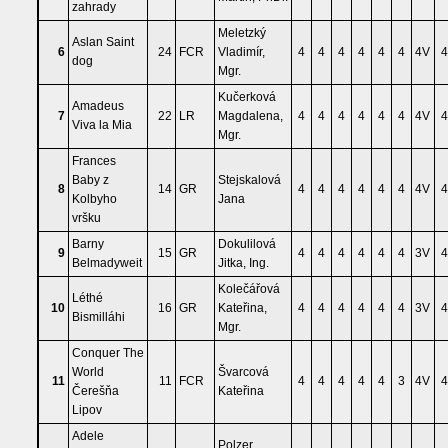
zahrady
Meletzký
Aslan Saint
6
24
FCR
Vladimír,
4
4
4
4
4
4
4V
4
dog
Mgr.
Kučerková
Amadeus
7
22
LR
Magdalena,
4
4
4
4
4
4
4V
4
Viva la Mia
Mgr.
Frances
Baby z
Stejskalová
8
14
GR
4
4
4
4
4
4
4V
4
Kolbyho
Jana
vršku
Barny
Dokulilová
9
15
GR
4
4
4
4
4
4
3V
4
Belmadyweit
Jitka, Ing.
Kolečářová
Léthé
10
16
GR
Kateřina,
4
4
4
4
4
4
3V
4
Bismilláhi
Mgr.
Conquer The
World
Švarcová
11
11
FCR
4
4
4
4
4
3
4V
4
Čerešňa
Kateřina
Lipov
Adele
Polzer