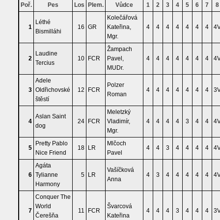
Poř.
Pes
Los
Plem.
Vůdce
1
2
3
4
5
6
7
Kolečářová
Léthé
1
16
GR
Kateřina,
4
4
4
4
4
4
4
4
Bismilláhi
Mgr.
Žampach
Laudine
2
10
FCR
Pavel,
4
4
4
4
4
4
4
4
Tercius
MUDr.
Adele
Polzer
3
Oldřichovské
12
FCR
4
4
4
4
4
4
4
3
Roman
štěstí
Meletzký
Aslan Saint
4
24
FCR
Vladimír,
4
4
4
4
3
4
4
4
dog
Mgr.
Pretty Pablo
Mlčoch
5
18
LR
4
4
3
4
4
4
4
4
Nice Friend
Pavel
Agáta
Vašíčková
6
Tylianne
5
LR
4
3
4
4
4
4
4
4
Anna
Harmony
Conquer The
World
Švarcová
7
11
FCR
4
4
4
3
4
4
4
3
Čerešňa
Kateřina