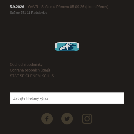
5.9.2026
–
OVVR - Sušice u Přerova 05.09.26 (okres Přerov)
Sušice 751 11 Radslavice
Obchodni podminky
Ochrana osobních údajů
STÁT SE ČLENEM KCHLS