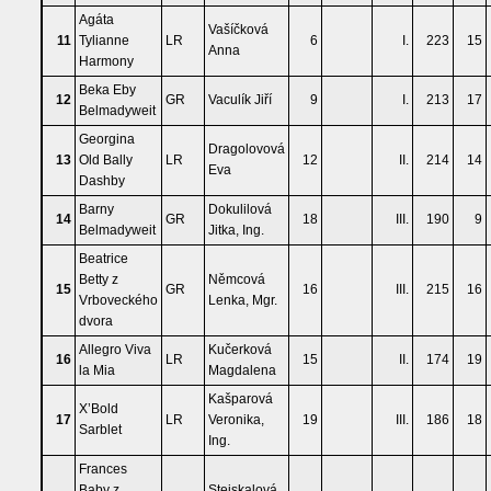
Agáta
Vašíčková
11
Tylianne
LR
6
I.
223
15
Anna
Harmony
Beka Eby
12
GR
Vaculík Jiří
9
I.
213
17
Belmadyweit
Georgina
Dragolovová
13
Old Bally
LR
12
II.
214
14
Eva
Dashby
Barny
Dokulilová
14
GR
18
III.
190
9
Belmadyweit
Jitka, Ing.
Beatrice
Betty z
Němcová
15
GR
16
III.
215
16
Vrboveckého
Lenka, Mgr.
dvora
Allegro Viva
Kučerková
16
LR
15
II.
174
19
la Mia
Magdalena
Kašparová
X’Bold
17
LR
Veronika,
19
III.
186
18
Sarblet
Ing.
Frances
Baby z
Stejskalová