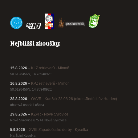
Nejbližší zkoušky:
15.8.2026
–
KLZ retrieverů - Mimoň
50.6128456N, 14.7894092E
16.8.2026
–
KPZ retrieverů - Mimoň
50.6128456N, 14.7894092E
28.8.2026
–
OVVR - Kunžak 28.08.26 (okres Jindřichův Hradec)
chatová osada Leština
29.8.2026
–
KZPR - Nové Syrovice
Nové Syrovice 675 41 Nové Syrovice
5.9.2026
–
XVIII. Západočeské derby - Kyselka
Na Špici Kyselka