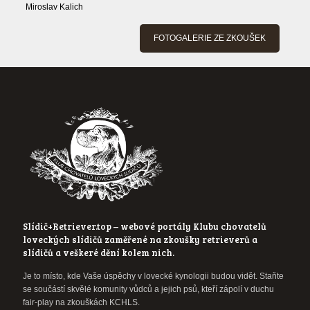
Miroslav Kalich
FOTOGALERIE ZE ZKOUŠEK
Slídič+Retriever.top – webové portály Klubu chovatelů
loveckých slídičů zaměřené na zkoušky retrieverů a
slídičů a veškeré dění kolem nich.
Je to místo, kde Vaše úspěchy v lovecké kynologii budou vidět. Staňte
se součástí skvělé komunity vůdců a jejich psů, kteří zápolí v duchu
fair-play na zkouškách KCHLS.