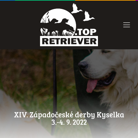
XIV. Západočeské derby Kyselka
3.-4. 9. 2022