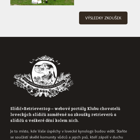
VÝSLEDKY ZKOUŠEK
Slídič+Retriever.top – webové portály Klubu chovatelů
loveckých slídičů zaměřené na zkoušky retrieverů a
slídičů a veškeré dění kolem nich.
Je to místo, kde Vaše úspěchy v lovecké kynologii budou vidět. Staňte
se součástí skvělé komunity vůdců a jejich psů, kteří zápolí v duchu