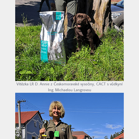
Vítězka LR D. Annie z Českomoravské vysočiny, CACT s vůdkyní
Ing. Michaelou Langrovou