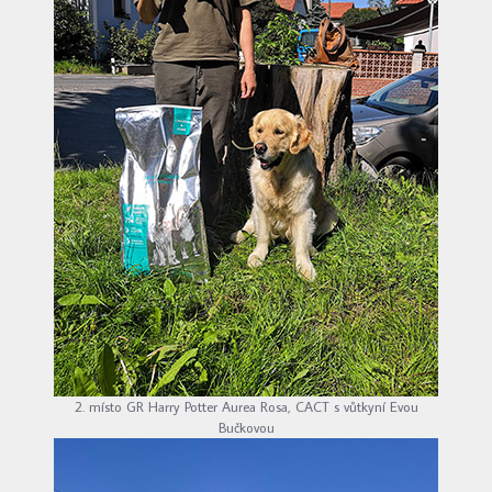
2. místo GR Harry Potter Aurea Rosa, CACT s vůtkyní Evou
Bučkovou