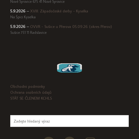
Nové Syrovice 675 41 Nové Syrovice
5.9.2026
–
XVIII. Západočeské derby - Kyselka
Na Špici Kyselka
5.9.2026
–
OVVR - Sušice u Přerova 05.09.26 (okres Přerov)
Sušice 751 11 Radslavice
Obchodni podminky
Ochrana osobních údajů
STÁT SE ČLENEM KCHLS