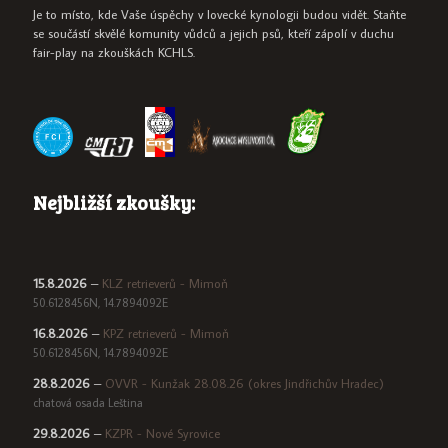
Je to místo, kde Vaše úspěchy v lovecké kynologii budou vidět. Staňte
se součástí skvělé komunity vůdců a jejich psů, kteří zápolí v duchu
fair-play na zkouškách KCHLS.
Nejbližší zkoušky:
15.8.2026
–
KLZ retrieverů - Mimoň
50.6128456N, 14.7894092E
16.8.2026
–
KPZ retrieverů - Mimoň
50.6128456N, 14.7894092E
28.8.2026
–
OVVR - Kunžak 28.08.26 (okres Jindřichův Hradec)
chatová osada Leština
29.8.2026
–
KZPR - Nové Syrovice