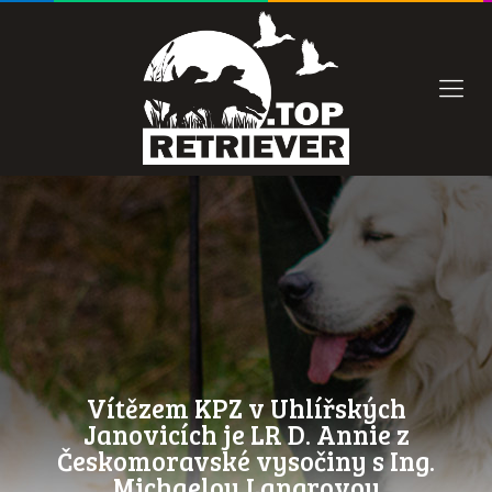
Vítězem KPZ v Uhlířských
Janovicích je LR D. Annie z
Českomoravské vysočiny s Ing.
Michaelou Langrovou