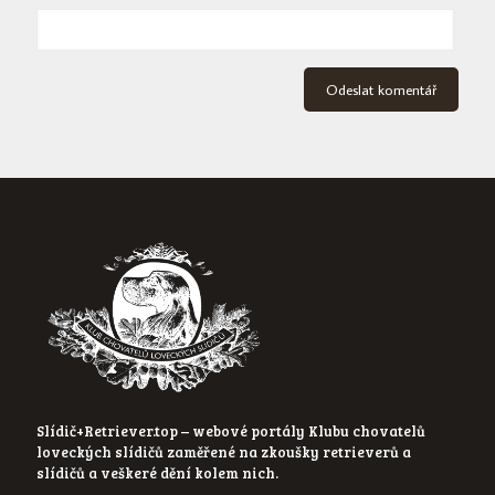
Slídič+Retriever.top – webové portály Klubu chovatelů
loveckých slídičů zaměřené na zkoušky retrieverů a
slídičů a veškeré dění kolem nich.