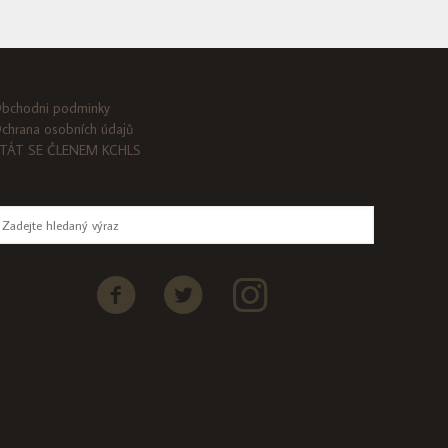
bchodni podminky
chrana osobních údajů
TÁT SE ČLENEM KCHLS