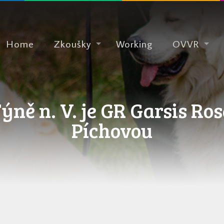
Home
Zkoušky
Working
OVVR
ně n. V. je GR Garsis Ro
Píchovou