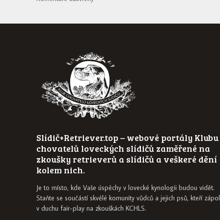
Slídič+Retriever.top – webové portály Klubu
chovatelů loveckých slídičů zaměřené na
zkoušky retrieverů a slídičů a veškeré dění
kolem nich.
Je to místo, kde Vaše úspěchy v lovecké kynologii budou vidět.
Staňte se součástí skvělé komunity vůdců a jejich psů, kteří zápol
v duchu fair-play na zkouškách KCHLS.