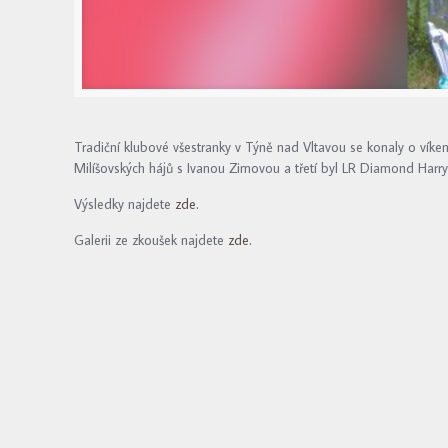
Tradiční klubové všestranky v Týně nad Vltavou se konaly o víken
Milíšovských hájů s Ivanou Zimovou a třetí byl LR Diamond Harry
Výsledky najdete
zde.
Galerii ze zkoušek najdete
zde.