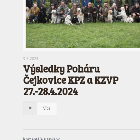
3. 5. 2024
Výsledky Poháru
Čejkovice KPZ a KZVP
27.-28.4.2024
Více
Komentáře uzavřeny