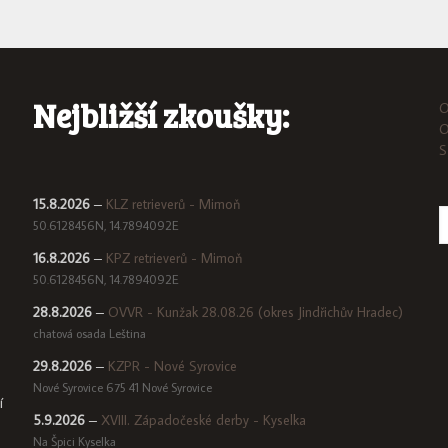
Nejbližší zkoušky:
O
O
S
15.8.2026
–
KLZ retrieverů - Mimoň
50.6128456N, 14.7894092E
16.8.2026
–
KPZ retrieverů - Mimoň
50.6128456N, 14.7894092E
28.8.2026
–
OVVR - Kunžak 28.08.26 (okres Jindřichův Hradec)
chatová osada Leština
29.8.2026
–
KZPR - Nové Syrovice
Nové Syrovice 675 41 Nové Syrovice
í
5.9.2026
–
XVIII. Západočeské derby - Kyselka
Na Špici Kyselka