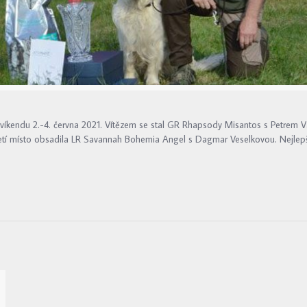
kendu 2.-4. června 2021. Vítězem se stal GR Rhapsody Misantos s Petrem Va
. Třetí místo obsadila LR Savannah Bohemia Angel s Dagmar Veselkovou. Nejl