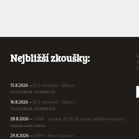
Nejbližší zkoušky:
O
O
S
15.8.2026
–
KLZ retrieverů - Mimoň
50.6128456N, 14.7894092E
16.8.2026
–
KPZ retrieverů - Mimoň
50.6128456N, 14.7894092E
28.8.2026
–
OVVR - Kunžak 28.08.26 (okres Jindřichův Hradec)
chatová osada Leština
29.8.2026
–
KZPR - Nové Syrovice