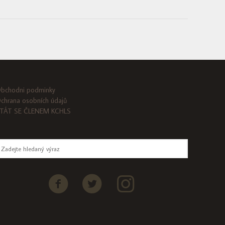
bchodni podminky
chrana osobních údajů
TÁT SE ČLENEM KCHLS