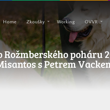
Home
Zkoušky
Working
OVVR
o Rožmberského poháru 2
Misantos s Petrem Vacke