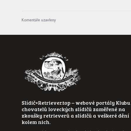
Komentáře uzavřeny
Slídič+Retriever.top – webové portály Klubu
chovatelů loveckých slídičů zaměřené na
zkoušky retrieverů a slídičů a veškeré dění
kolem nich.