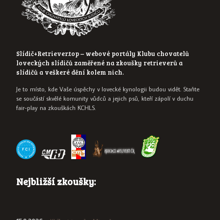
Slídič+Retriever.top – webové portály Klubu chovatelů
loveckých slídičů zaměřené na zkoušky retrieverů a
slídičů a veškeré dění kolem nich.
Je to místo, kde Vaše úspěchy v lovecké kynologii budou vidět. Staňte
se součástí skvělé komunity vůdců a jejich psů, kteří zápolí v duchu
fair-play na zkouškách KCHLS.
Nejbližší zkoušky: