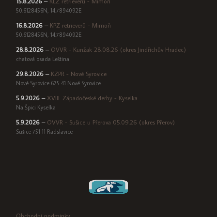
15.8.2026
–
KLZ retrieverů - Mimoň
50.6128456N, 14.7894092E
16.8.2026
–
KPZ retrieverů - Mimoň
50.6128456N, 14.7894092E
28.8.2026
–
OVVR - Kunžak 28.08.26 (okres Jindřichův Hradec)
chatová osada Leština
29.8.2026
–
KZPR - Nové Syrovice
Nové Syrovice 675 41 Nové Syrovice
5.9.2026
–
XVIII. Západočeské derby - Kyselka
Na Špici Kyselka
5.9.2026
–
OVVR - Sušice u Přerova 05.09.26 (okres Přerov)
Sušice 751 11 Radslavice
Obchodni podminky