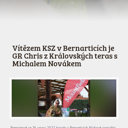
Vítězem KSZ v Bernarticích je
GR Chris z Královských teras s
Michalem Novákem
Premierově se 14. srpna 2022 konaly v Bernarticích Klubové speciální