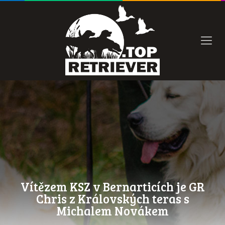
Vítězem KSZ v Bernarticích je GR
Chris z Královských teras s
Michalem Novákem