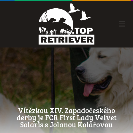
Vítězkou XIV. Zapadočeského
derby je FCR First Lady Velvet
Solaris s Jolanou Kolářovou