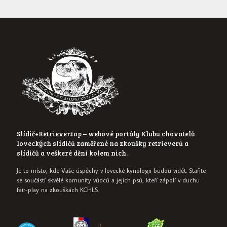
Slídič+Retriever.top – webové portály Klubu chovatelů
loveckých slídičů zaměřené na zkoušky retrieverů a
slídičů a veškeré dění kolem nich.
Je to místo, kde Vaše úspěchy v lovecké kynologii budou vidět. Staňte
se součástí skvělé komunity vůdců a jejich psů, kteří zápolí v duchu
fair-play na zkouškách KCHLS.