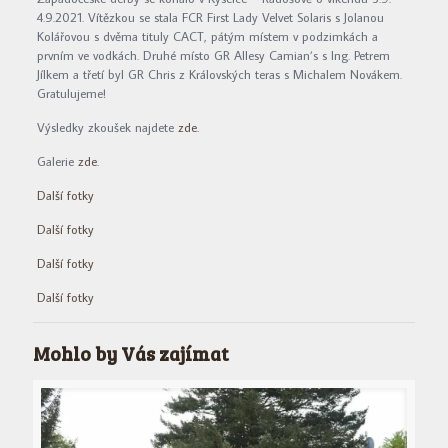
4.9.2021. Vítězkou se stala FCR First Lady Velvet Solaris s Jolanou
Kolářovou s dvěma tituly CACT, pátým místem v podzimkách a
prvním ve vodkách. Druhé místo GR Allesy Camian’s s Ing. Petrem
Jílkem a třetí byl GR Chris z Královských teras s Michalem Novákem.
Gratulujeme!
Výsledky zkoušek najdete
zde.
Galerie
zde.
Další fotky
Další fotky
Další fotky
Další fotky
Mohlo by Vás zajímat