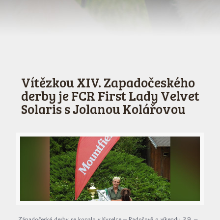
Vítězkou XIV. Zapadočeského
derby je FCR First Lady Velvet
Solaris s Jolanou Kolářovou
Západočeské derby se konalo v Kyselce – Radošově o víkendu 3.9. –