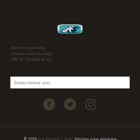
Obchodni podminky
Ochrana osobních údajů
STÁT SE ČLENEM KCHLS
© 2019
Top Retriever + Slídič
. Všechna práva vyhrazena