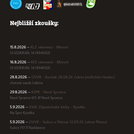
Nejbližší zkoušky:
15.8.2026
–
KLZ retrieverů - Mimoň
50.6128456N, 14.7894092E
16.8.2026
–
KPZ retrieverů - Mimoň
50.6128456N, 14.7894092E
28.8.2026
–
OVVR - Kunžak 28.08.26 (okres Jindřichův Hradec)
chatová osada Leština
29.8.2026
–
KZPR - Nové Syrovice
Nové Syrovice 675 41 Nové Syrovice
5.9.2026
–
XVIII. Západočeské derby - Kyselka
Na Špici Kyselka
5.9.2026
–
OVVR - Sušice u Přerova 12.09.26 (okres Přerov)
Sušice 751 11 Radslavice