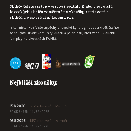
Slídič+Retriever.top – webové portály Klubu chovatelů
loveckých slídičů zaměřené na zkoušky retrieverů a
slídičů a veškeré dění kolem nich.
Je to místo, kde Vaše úspěchy v lovecké kynologii budou vidět. Staňte
se součástí skvělé komunity vůdců a jejich psů, kteří zápolí v duchu
fair-play na zkouškách KCHLS.
Nejbližší zkoušky:
15.8.2026
–
KLZ retrieverů - Mimoň
50.6128456N, 14.7894092E
16.8.2026
–
KPZ retrieverů - Mimoň
50.6128456N, 14.7894092E