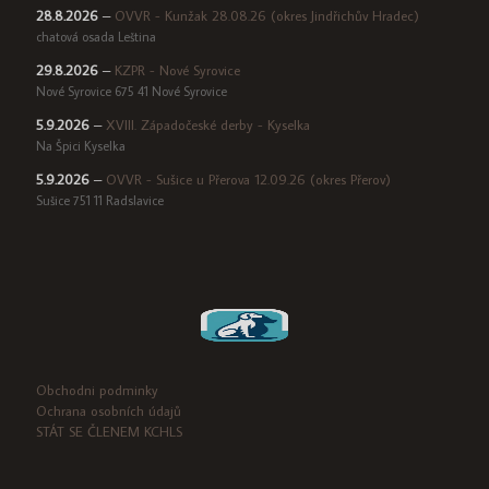
28.8.2026
–
OVVR - Kunžak 28.08.26 (okres Jindřichův Hradec)
chatová osada Leština
29.8.2026
–
KZPR - Nové Syrovice
Nové Syrovice 675 41 Nové Syrovice
5.9.2026
–
XVIII. Západočeské derby - Kyselka
Na Špici Kyselka
5.9.2026
–
OVVR - Sušice u Přerova 12.09.26 (okres Přerov)
Sušice 751 11 Radslavice
Obchodni podminky
Ochrana osobních údajů
STÁT SE ČLENEM KCHLS