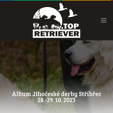
Album Jihočeské derby Stříbřec
28.-29. 10. 2023