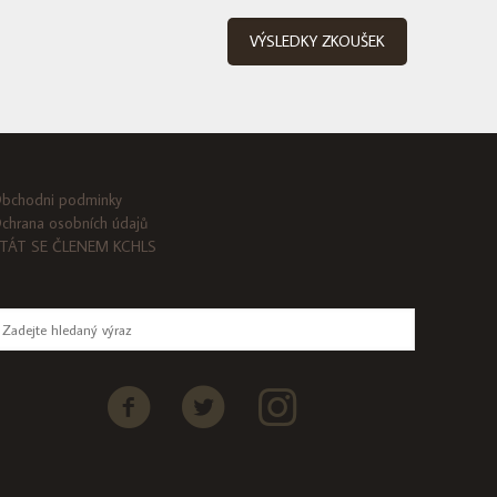
VÝSLEDKY ZKOUŠEK
bchodni podminky
chrana osobních údajů
TÁT SE ČLENEM KCHLS