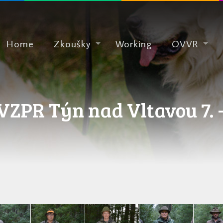
Home
Zkoušky
Working
OVVR
ZPR Týn nad Vltavou 7. -8