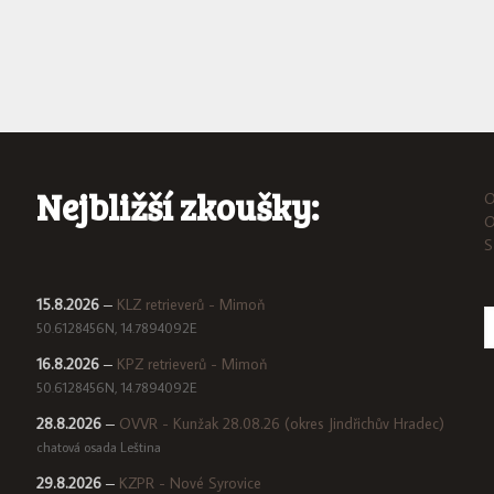
Nejbližší zkoušky:
O
O
S
15.8.2026
–
KLZ retrieverů - Mimoň
50.6128456N, 14.7894092E
16.8.2026
–
KPZ retrieverů - Mimoň
50.6128456N, 14.7894092E
28.8.2026
–
OVVR - Kunžak 28.08.26 (okres Jindřichův Hradec)
chatová osada Leština
29.8.2026
–
KZPR - Nové Syrovice