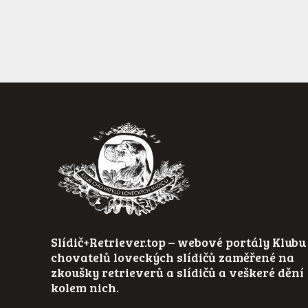
Slídič+Retriever.top – webové portály Klubu
chovatelů loveckých slídičů zaměřené na
zkoušky retrieverů a slídičů a veškeré dění
kolem nich.