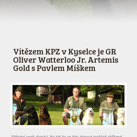
Vítězem KPZ v Kyselce je GR
Oliver Watterloo Jr. Artemis
Gold s Pavlem Míškem
Vítězství urvali domácí. Asi tak by se daly shrnout tradičně oblíbené