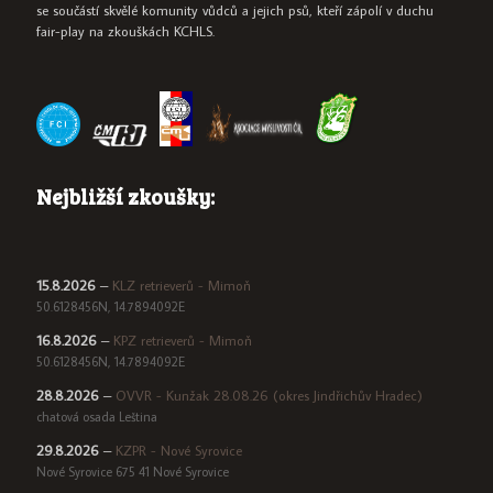
se součástí skvělé komunity vůdců a jejich psů, kteří zápolí v duchu
fair-play na zkouškách KCHLS.
Nejbližší zkoušky:
15.8.2026
–
KLZ retrieverů - Mimoň
50.6128456N, 14.7894092E
16.8.2026
–
KPZ retrieverů - Mimoň
50.6128456N, 14.7894092E
28.8.2026
–
OVVR - Kunžak 28.08.26 (okres Jindřichův Hradec)
chatová osada Leština
29.8.2026
–
KZPR - Nové Syrovice
Nové Syrovice 675 41 Nové Syrovice