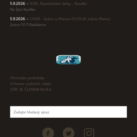
5.9.2026
–
XVIII. Západočeské derby - Kyselka
Na Špici Kyselka
5.9.2026
–
OVVR - Sušice u Přerova 05.09.26 (okres Přerov)
Sušice 751 11 Radslavice
Obchodni podminky
Ochrana osobních údajů
STÁT SE ČLENEM KCHLS