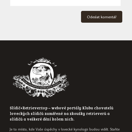
Slídič+Retriever.top – webové portály Klubu chovatelů
loveckých slídičů zaměřené na zkoušky retrieverů a
slídičů a veškeré dění kolem nich.
Je to místo, kde Vaše úspěchy v lovecké kynologii budou vidět. Staňte