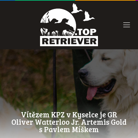
Vítězem KPZ v Kyselce je GR
Oliver Watterloo Jr. Artemis Gold
s Pavlem Míškem